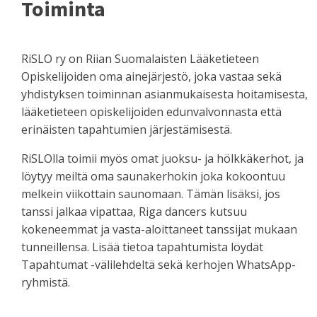
Toiminta
RiSLO ry on Riian Suomalaisten Lääketieteen
Opiskelijoiden oma ainejärjestö, joka vastaa sekä
yhdistyksen toiminnan asianmukaisesta hoitamisesta,
lääketieteen opiskelijoiden edunvalvonnasta että
erinäisten tapahtumien järjestämisestä.
RiSLOlla toimii myös omat juoksu- ja hölkkäkerhot, ja
löytyy meiltä oma saunakerhokin joka kokoontuu
melkein viikottain saunomaan. Tämän lisäksi, jos
tanssi jalkaa vipattaa, Riga dancers kutsuu
kokeneemmat ja vasta-aloittaneet tanssijat mukaan
tunneillensa. Lisää tietoa tapahtumista löydät
Tapahtumat -välilehdeltä sekä kerhojen WhatsApp-
ryhmistä.